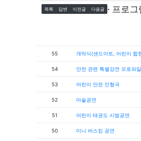
· 프로그램
목록
답변
이전글
다음글
55
개막식(샌드아트, 어린이 합
54
안전 관련 특별강연 프로파일
53
어린이 안전 인형극
52
마술공연
51
어린이 태권도 시범공연
50
미니 버스킹 공연