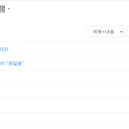
 ·
창단)
러 “권일용”