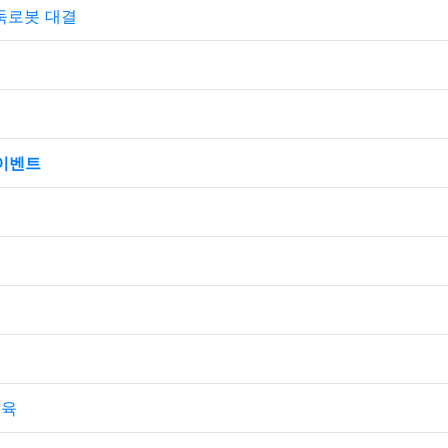
바둑로봇 대결
이벤트
교육