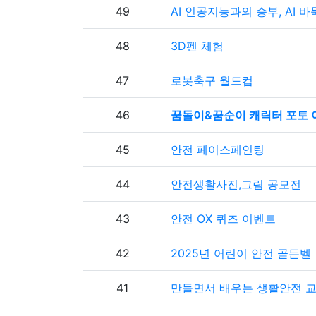
49
AI 인공지능과의 승부, AI 
48
3D펜 체험
47
로봇축구 월드컵
46
꿈돌이&꿈순이 캐릭터 포토 
45
안전 페이스페인팅
44
안전생활사진,그림 공모전
43
안전 OX 퀴즈 이벤트
42
2025년 어린이 안전 골든벨
41
만들면서 배우는 생활안전 